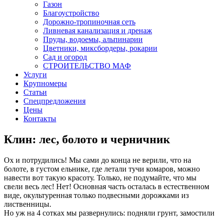
Газон
Благоустройство
Дорожно-тропиночная сеть
Ливневая канализация и дренаж
Пруды, водоемы, альпинарии
Цветники, миксбордеры, рокарии
Сад и огород
СТРОИТЕЛЬСТВО МАФ
Услуги
Крупномеры
Статьи
Спецпредложения
Цены
Контакты
Клин: лес, болото и черничник
Ох и потрудились! Мы сами до конца не верили, что на
болоте, в густом ельнике, где летали тучи комаров, можно
навести вот такую красоту. Только, не подумайте, что мы
свели весь лес! Нет! Основная часть осталась в естественном
виде, окультуренная только подвесными дорожками из
лиственницы.
Но уж на 4 сотках мы развернулись: подняли грунт, замостили